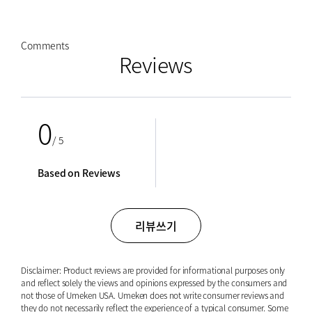
특등한우
전통한과
Comments
Reviews
전통해산물
꽃배달
과일
0
/ 5
BY PRICE
Based on Reviews
$
$
from price
to price
리뷰쓰기
검색
Disclaimer: Product reviews are provided for informational purposes only
and reflect solely the views and opinions expressed by the consumers and
not those of Umeken USA. Umeken does not write consumer reviews and
they do not necessarily reflect the experience of a typical consumer. Some