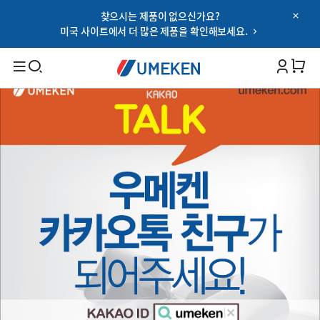
찾으시는 제품이 없으신가요?
Password
미국 사이트에서 더 많은 제품을 확인해보세요.
Filters
Cart 
비밀번호 찾기
아이디 저장하기
검색
로그인
대상별
OR
남성 건강
여성 건강
Google
부모님 건강
SNS 로그인 이용약관
온가족 건강
건강 기능별