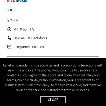
도매문의
문의하기
M-F, 9-5pm PST
888-941-3311 (Toll-free)
info@umekenusa.com
Umeken Canada Inc. uses cookies and records your interactions with
© 2026 Umeken Canada, Inc. ALL RIGHTS RESERVED.
us online and over the phone. If you continue to use our site or
contact us, you agree to the above and to our
Privacy Policy
and
개인정보 보호정책
계약이용약관
접근성 선언문
사이트맵
Terms
, which include, without limitation, your agreement to do
business with us electronically, to receive marketing and to waive
Instagram
Facebook
Youtube
Wechat
KR
your right to sue and instead arbitrate all disputes.
CLOSE