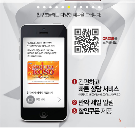
회원가입
면역력 강화
회원 가입하여 우메켄 독점 프로모션과 업데이트를 즐겨보
갱년기
세요.
뷰티 & 스킨
회원가입
혈관 건강
뼈/관절 건강
쿠폰
온라인 전용
myUmeken
최대 10%
특별한
Point
웰빙제품
할인 쿠폰
프로모션
캐쉬백 할인
화장품 / 뷰티
청정공기 & 육각수
회원가입
침구류
고국선물
empty link