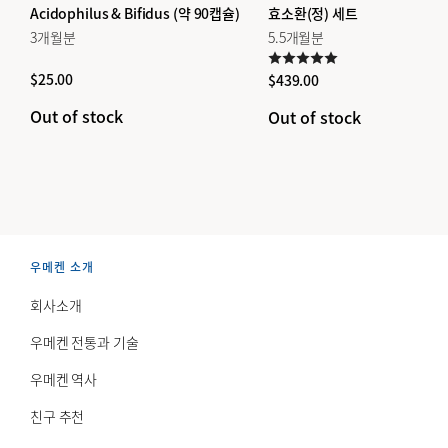
Acidophilus & Bifidus (약 90캡슐)
효소환(정) 세트
3개월분
5.5개월분
$
25.00
$
439.00
Out of stock
Out of stock
우메켄 소개
회사소개
우메켄 전통과 기술
우메켄 역사
친구 추천