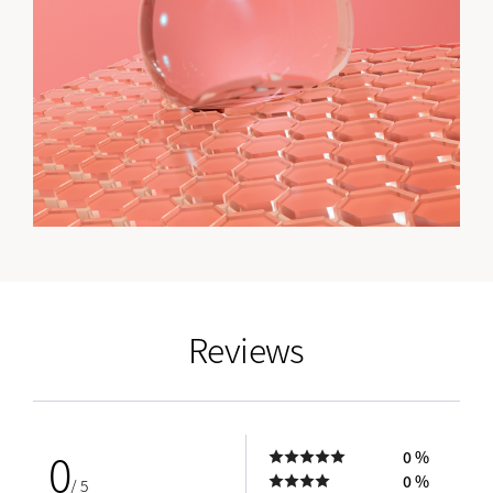
empty link
Reviews
0
0 %
0 %
/ 5