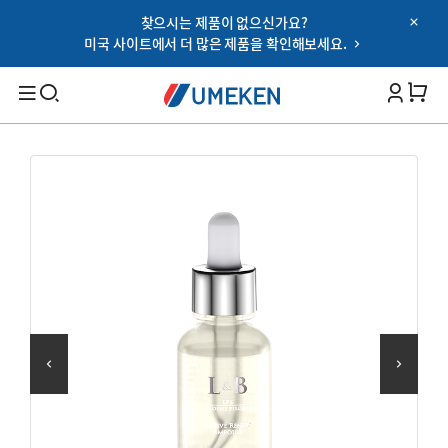
찾으시는 제품이 없으신가요?
Password
미국 사이트에서 더 많은 제품을 확인해보세요.
Filters
Cart 
비밀번호 찾기
아이디 저장하기
검색
로그인
대상별
OR
남성 건강
여성 건강
Google
부모님 건강
SNS 로그인 이용약관
온가족 건강
건강 기능별