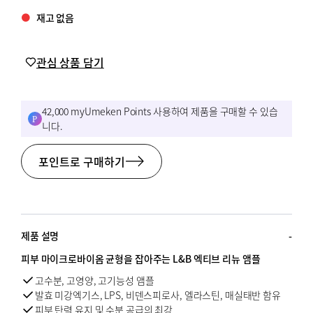
특등한우
재고 없음
전통한과
관심 상품 담기
전통해산물
꽃배달
42,000 myUmeken Points 사용하여 제품을 구매할 수 있습
과일
니다.
포인트로 구매하기
BY PRICE
$
$
from price
to price
제품 설명
피부 마이크로바이옴 균형을 잡아주는 L&B 엑티브 리뉴 앰플
검색
고수분, 고영양, 고기능성 앰플
발효 미강엑기스, LPS, 비덴스피로사, 엘라스틴, 매실태반 함유
피부 탄력 유지 및 수분 공급의 최강