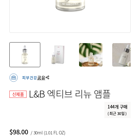
회원가입
면역력 강화
회원 가입하여 우메켄 독점 프로모션과 업데이트를 즐겨보
갱년기
세요.
뷰티 & 스킨
회원가입
혈관 건강
뼈/관절 건강
쿠폰
온라인 전용
myUmeken
최대 10%
특별한
Point
웰빙제품
공유
피부건강
할인 쿠폰
프로모션
캐쉬백 할인
화장품 / 뷰티
L&B 엑티브 리뉴 앰플
신제품
청정공기 & 육각수
회원가입
144개 구매
침구류
( 최근 30일 )
$
98.00
고국선물
/ 30ml (1.01 FL OZ)