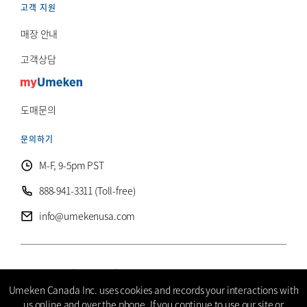
고객 지원
매장 안내
고객상담
도매문의
문의하기
M-F, 9-5pm PST
888-941-3311 (Toll-free)
info@umekenusa.com
© 2026 Umeken Canada, Inc. ALL RIGHTS RESERVED.
Umeken Canada Inc. uses cookies and records your interactions with
개인정보 보호정책
계약이용약관
접근성 선언문
사이트맵
us online and over the phone. If you continue to use our site or